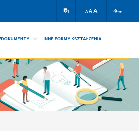
Wersja
Zaloguj
kontrastowa
A
A
A
E/DOKUMENTY
INNE FORMY KSZTAŁCENIA