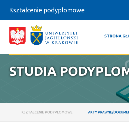
Przejdź do zawartości
Kształcenie podyplomowe
STRONA G
Akty prawne/dokumenty - Kształce
KONTAKT
STUDIA PODYPLO
KSZTAŁCENIE PODYPLOMOWE
AKTY PRAWNE/DOKUME